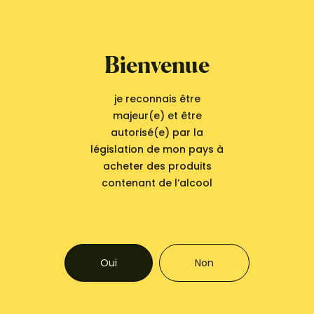
Bienvenue
Vous aimerez aussi ...
je reconnais être
majeur(e) et être
autorisé(e) par la
législation de mon pays à
acheter des produits
contenant de l’alcool
Bientôt de retour
Oui
Non