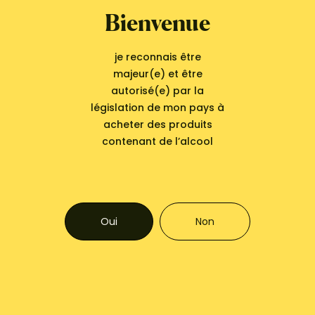
Bienvenue
Que vous soyez un chef étoilé, un primeur engagé ou un
simple passionné de cuisine, L’Agrumiste vous propose des
je reconnais être
agrumes d’exception, et une incroyable biodiversité toute
majeur(e) et être
l’année.
autorisé(e) par la
législation de mon pays à
acheter des produits
82 Rue de Sèvres, 75007 Paris
contenant de l’alcool
mardi de 13h à 19h
mercredi, jeudi, vendredi de 11h à 19h
samedi de 10h à 19h
Oui
Non
Téléphone
Adresse