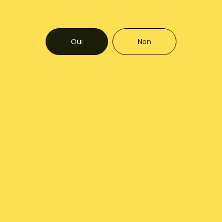
Oui
Non
Livres
Livres
Le grand livre des agrumes
Agrumes