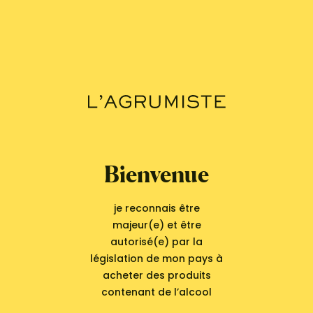
Chérie-Coco, sa voisine qui passe son temps à cuisiner
des tartes au citron, un petit magicien issu de l’un de ses
livres préférés passe à vélo. Sans crier gare, Mustella se
lance à sa poursuite. Contrairement à ce qu’elle croyait, le
monde ne s’arrête pas au coin de sa rue ! Un conte
rocambolesque, onirique et poétique, servi par les
illustrations d’une grande finesse de Fanny Ducassé – les
enfants peuvent passer des heures à observer leurs
détails.
Bienvenue
je reconnais être
majeur(e) et être
autorisé(e) par la
législation de mon pays à
acheter des produits
contenant de l’alcool
Vous aimerez aussi ...