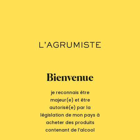
nombreux siècles, serait un hybride du yuzu et, comme lui,
il est très présent dans la gastronomie nippone. Au Japon,
on le consomme surtout vert, à la fin de l’été, pour son jus
très acide et sucré employé comme un vinaigre. Il est
alors délicieux avec des poissons, des huîtres et crustacés,
des sashimis ou autres sushis, dans la sauce ponzu à base
de sauce soja et d’agrumes, ou taillé en tranches très fines
dans un bouillon.
Ne négligez pas son écorce, douce et facile à croquer, qui
Bienvenue
dégage d’étonnantes notes de poivre blanc.
je reconnais être
Dans La cuisine japonaise (éd. Manise, 2002), la journaliste
majeur(e) et être
et auteure Emi Kazuko indique que son meilleur accord est
autorisé(e) par la
celui qui l’unit, pressé, au prestigieux champignon
législation de mon pays à
matsutaké grillé ou cuit à la vapeur.
acheter des produits
contenant de l’alcool
L’évolution de sa palette aromatique au fil du
mûrissement est aussi intéressante que celle du yuzu : il