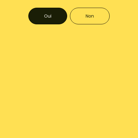
printanière d’asperges blanches, vin jaune, morilles et
mandarine. Ses arômes intenses sont particulièrement
Oui
Non
adaptés au vin de mandarine, simplissime, qui vaut
également le détour.
Les mandarines, des agrumes ancestraux
Vous aimerez aussi ...