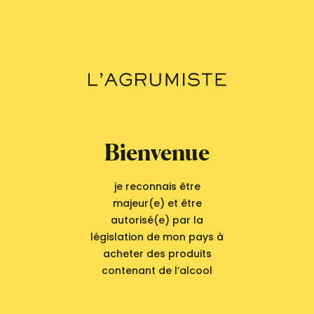
comme un fruit de bouche de grande qualité.
Elle peut aussi être employée en guise d’ingrédient dans
des recettes salées ou sucrées. Son zeste aux accents
verts et herbacés apporte de la complexité à l’acidité
douce et tonique de sa chair. Elle accompagne volailles,
poissons et crustacés, relève en quartiers des salades
composées, ou se glisse dans des pâtisseries, marmelades,
liqueurs et cocktails, voire dans un kombucha.
Le chef Emmanuel Perrodin a signé aux Éditions de l’Épure
Bienvenue
La mandarine, dix façons de la préparer, un opus très réussi
où la mandarine est utilisée sous plusieurs formes (crue,
cuite, fermentée au sel ou au sucre, macérée, séchée, en
je reconnais être
jus, beurre ou sabayon…) et accommodée dans des
majeur(e) et être
accords étonnants où terre et mer fraternisent volontiers
autorisé(e) par la
(oursin, céleri-rave, foie gras, girolles, turbot, pied de
législation de mon pays à
cochon, gentiane, cabillaud, pigeon, brochet, pissenlit,
acheter des produits
whisky…).
contenant de l’alcool
La variété Tardivo Di Ciaculli est idéale pour sa recette