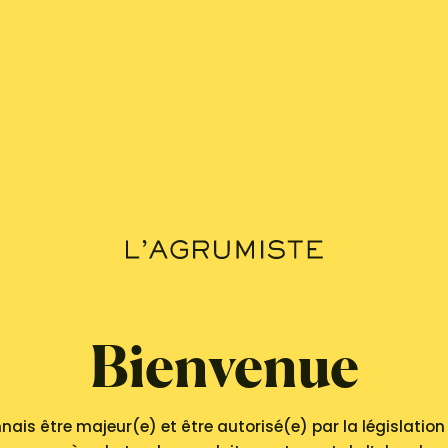
Links
Link
Link small
Bienvenue
nnais être majeur(e) et être autorisé(e) par la législatio